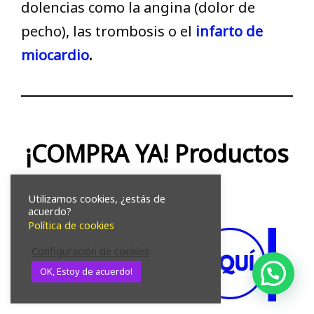
dolencias como la angina (dolor de
pecho), las trombosis o el
infarto de
miocardio
.
¡COMPRA YA! Productos
Omnilife
Utilizamos cookies, ¿estás de
acuerdo?
Política de cookies
Configuración de cookies
OK, Estoy de acuerdo!