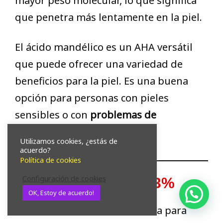
mayor peso molecular, lo que significa
que penetra más lentamente en la piel.
El ácido mandélico es un AHA versátil
que puede ofrecer una variedad de
beneficios para la piel. Es una buena
opción para personas con pieles
sensibles o con
problemas de
pigmentación
.
Utilizamos cookies, ¿estás de
acuerdo?
Política de cookies
Configuración de cookies
Ácido tranexámico 3%
OK, Estoy de acuerdo!
¿Necesitas ayuda?
El ácido tranexámico 3% se usa para