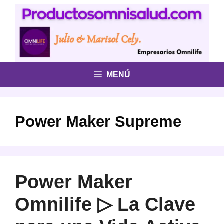
Saltar
al
contenido
MENÚ
Power Maker Supreme
Power Maker
Omnilife ▷ La Clave