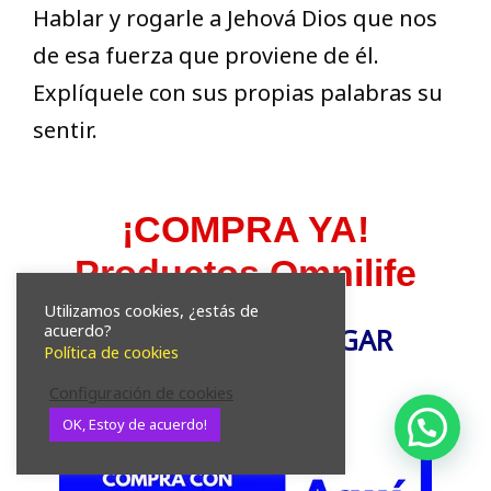
Hablar y rogarle a Jehová Dios que nos
de esa fuerza que proviene de él.
Explíquele con sus propias palabras su
sentir.
¡COMPRA YA!
Productos Omnilife
Utilizamos cookies, ¿estás de
acuerdo?
1- COMPRA SIN PAGAR
Política de cookies
AFILIACIÓN.
Configuración de cookies
OK, Estoy de acuerdo!