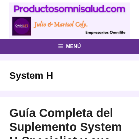
Saltar
al
contenido
MENÚ
System H
Guía Completa del
Suplemento System