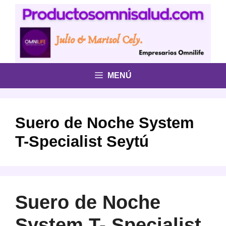
Saltar
al
contenido
MENÚ
Suero de Noche System
T-Specialist Seytú
Suero de Noche
System T- Specialist