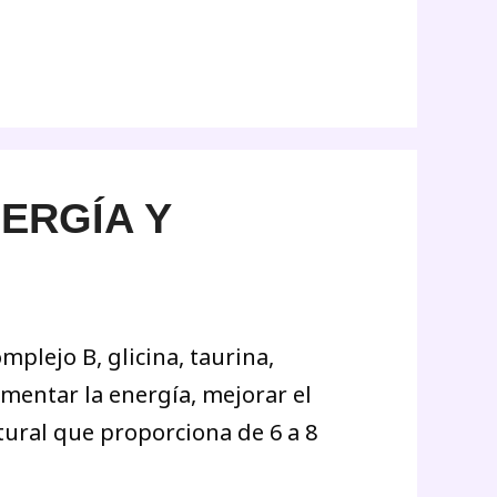
NERGÍA Y
plejo B, glicina, taurina,
umentar la energía, mejorar el
tural que proporciona de 6 a 8