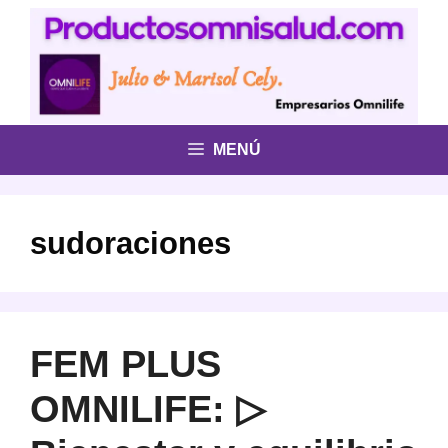
Saltar
al
contenido
MENÚ
sudoraciones
FEM PLUS
OMNILIFE: ▷