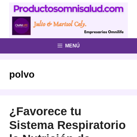
Saltar
al
contenido
MENÚ
polvo
¿Favorece tu
Sistema Respiratorio