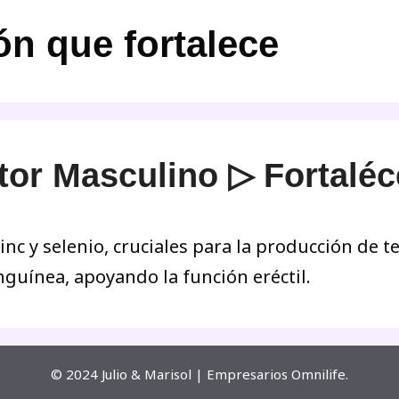
ón que fortalece
or Masculino ▷ Fortaléce
nc y selenio, cruciales para la producción de t
nguínea, apoyando la función eréctil.
© 2024 Julio & Marisol | Empresarios Omnilife.