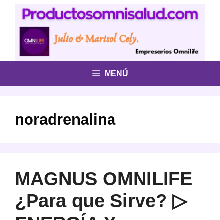
Saltar
al
contenido
MENÚ
noradrenalina
MAGNUS OMNILIFE
¿Para que Sirve? ▷