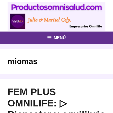
Saltar
al
contenido
MENÚ
miomas
FEM PLUS
OMNILIFE: ▷