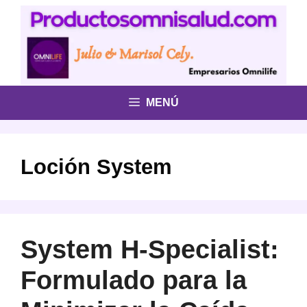
Saltar
al
contenido
MENÚ
Loción System
System H-Specialist:
Formulado para la