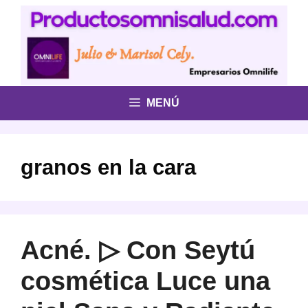
Saltar
al
contenido
MENÚ
granos en la cara
Acné. ▷ Con Seytú
cosmética Luce una