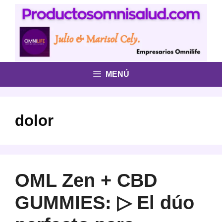
Saltar
al
contenido
MENÚ
dolor
OML Zen + CBD
GUMMIES: ▷ El dúo