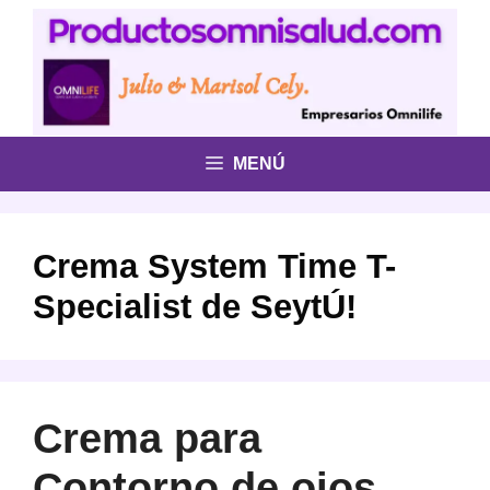
Saltar
al
contenido
MENÚ
Crema System Time T-
Specialist de SeytÚ!
Crema para
Contorno de ojos