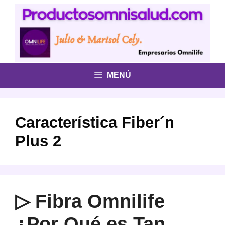
Saltar
al
contenido
MENÚ
Característica Fiber´n
Plus 2
▷ Fibra Omnilife
¿Por Qué es Tan