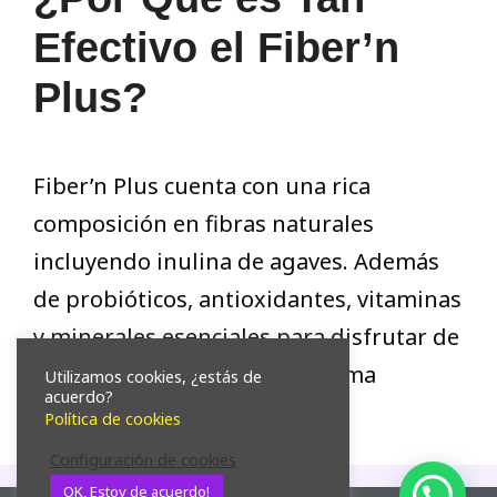
Efectivo el Fiber’n
Plus?
Fiber’n Plus cuenta con una rica
composición en fibras naturales
incluyendo inulina de agaves. Además
de probióticos, antioxidantes, vitaminas
y minerales esenciales para disfrutar de
muchos beneficios en el sistema
Utilizamos cookies, ¿estás de
acuerdo?
digestivo.
Política de cookies
Configuración de cookies
OK, Estoy de acuerdo!