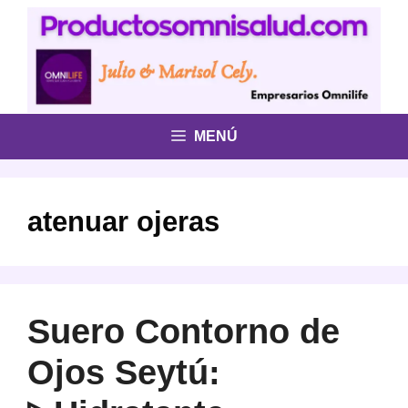
Saltar
al
contenido
MENÚ
atenuar ojeras
Suero Contorno de
Ojos Seytú: