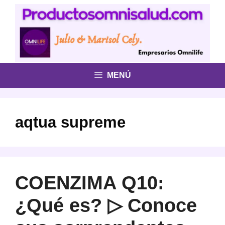
Saltar
al
contenido
MENÚ
aqtua supreme
COENZIMA Q10:
¿Qué es? ▷ Conoce