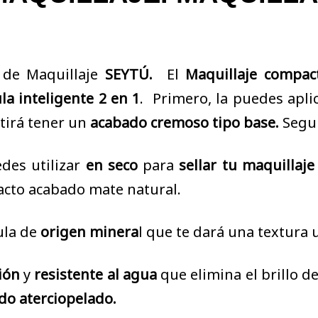
 de Maquillaje
SEYTÚ.
El
Maquillaje compac
la inteligente 2 en
1
. Primero, la puedes apli
tirá tener un
acabado cremoso tipo base.
Segu
edes utilizar
en seco
para
sellar tu maquillaje
cto acabado mate natural.
la de
origen minera
l que te dará una textura u
ión
y
resistente al agua
que elimina el brillo d
do aterciopelado.