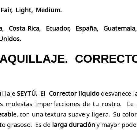
 Fair, Light, Medium.
a, Costa Rica, Ecuador, España, Guatemala,
Unidos.
MAQUILLAJE. CORRECT
illaje
SEYTÚ.
El
Corrector líquido
desvanece l
as molestas imperfecciones de tu rostro. L
cabl
e, con una textura suave y ligera. Su colo
ecto grasoso. Es de
larga duración
y mayor pode