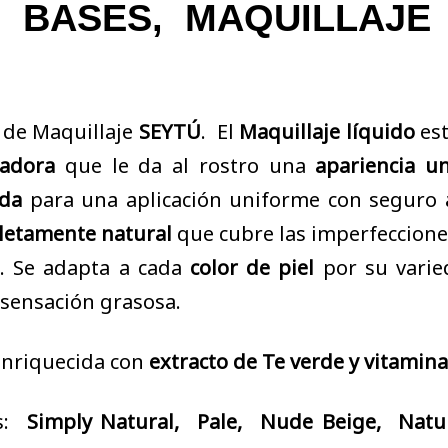
, MAQUILLAJE L
 de Maquillaje
SEYTÚ
. El
Maquillaje líquido
es
adora
que le da al rostro una
apariencia u
ida
para una aplicación uniforme con seguro
etamente natural
que cubre las imperfecciones
. Se adapta a cada
color de piel
por su varie
 sensación grasosa.
enriquecida con
extracto de Te verde y vitamin
s:
Simply
Natural, Pale, Nude Beige, Natu