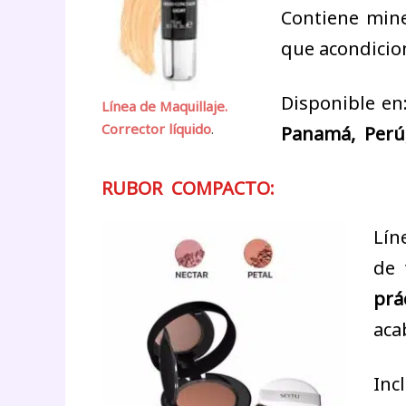
Contiene min
que acondicion
Disponible 
Línea de Maquillaje.
Corrector líquido
.
Panamá, Perú,
RUBOR COMPACTO:
Lín
de 
prá
ac
Inc