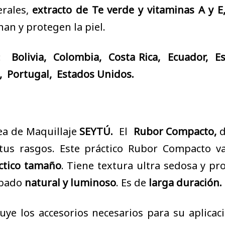
erales,
extracto de Te verde y vitaminas A y E
an y protegen la piel.
en:
Bolivia, Colombia, Costa Rica, Ecuador, E
 Portugal, Estados Unidos.
ea de Maquillaje
SEYTÚ.
El
Rubor Compacto,
d
tus rasgos. Este práctico Rubor Compacto va
ctico tamaño
. Tiene textura ultra sedosa y pr
abado
natural y luminoso
. Es de
larga duración.
luye los accesorios necesarios para su aplica