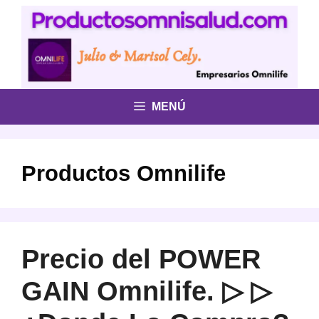
Saltar
al
contenido
MENÚ
Productos Omnilife
Precio del POWER
GAIN Omnilife. ▷ ▷